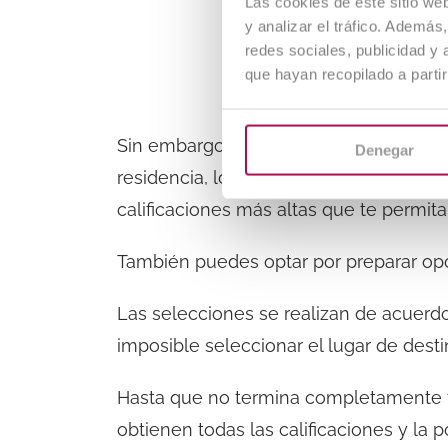
Las cookies de este sitio we
y analizar el tráfico. Ademá
redes sociales, publicidad y
que hayan recopilado a parti
Sin embargo, si no resides en Madrid y 
Denegar
residencia, lo ideal es preparar las me
calificaciones más altas que te permitan
También puedes optar por preparar op
Las selecciones se realizan de acuerdo 
imposible seleccionar el lugar de dest
Hasta que no termina completamente t
obtienen todas las calificaciones y la 