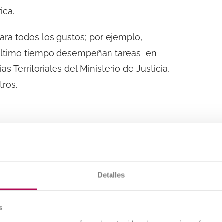
ica.
ara todos los gustos; por ejemplo,
l último tiempo desempeñan tareas en
 Territoriales del Ministerio de Justicia,
tros.
rios en las oposiciones, los destinos más
to tiene una explicación; resulta que la
ados de la Administración General del
Detalles
s