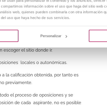
b se usan para personalizar el contenido y los anuncios, ofrecer
s, compartimos información sobre el uso que haga del sitio web 
 análisis web, quienes pueden combinarla con otra información q
r del uso que haya hecho de sus servicios.
no te satisface la idea de cambiar de
Personalizar
jores oposiciones para sacar las
 escoger el sitio donde ir.
osiciones locales o autonómicas.
a la calificación obtenida, por tanto es
ino previamente.
odo el proceso de oposiciones y se
posición de cada aspirante, no es posible