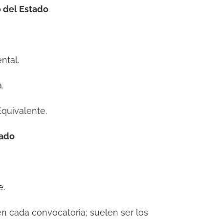
o del Estado
ntal.
.
quivalente.
tado
e.
en cada convocatoria; suelen ser los