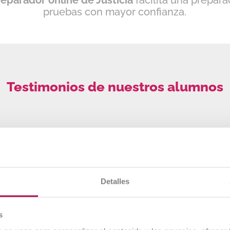
eparador online de Justicia
facilita una prepara
pruebas con mayor confianza.
Testimonios de nuestros alumnos
Detalles
s