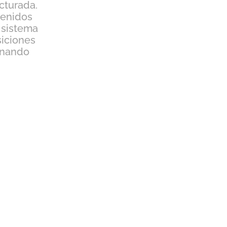
cturada.
tenidos
 sistema
siciones
binando