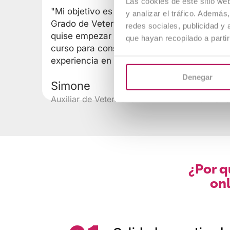
Las cookies de este sitio we
"Mi objetivo es estudiar un
"No tení
y analizar el tráfico. Ademá
Grado de Veterinaria, pero
quería d
redes sociales, publicidad y
quise empezar con este
pero gra
que hayan recopilado a parti
curso para conseguir
ahora sí
experiencia en el sector"
hacer"
Denegar
Simone
Miguel
Auxiliar de Veterinaria
Auxiliar 
¿Por 
onl