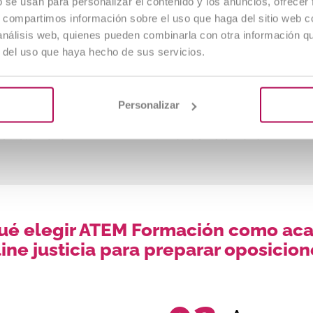
b se usan para personalizar el contenido y los anuncios, ofrecer
a muy claro a qué
"Se preocupan por instruirte
s, compartimos información sobre el uso que haga del sitio web 
edicarme en la vida,
bien a lo largo de todo el
 análisis web, quienes pueden combinarla con otra información q
cias a este curso
año; los PDF son
r del uso que haya hecho de sus servicios.
 sé lo que quiero
interesantes y el aula virtual
muy completa"
Personalizar
 Ángel
Silke
de Veterinaria
Auxiliar de Veterinaria
qué elegir ATEM Formación como ac
ine justicia para preparar oposicio