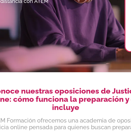
 distancia con ATEM
noce nuestras oposiciones de Justi
ine: cómo funciona la preparación y
incluye
M Formación ofrecemos una academia de opos
icia online pensada para quienes buscan prepar