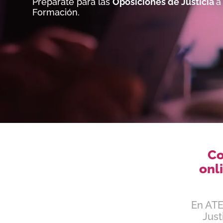
Prepárate para las
Oposiciones de Justicia
a
Formación.
Co
onl
En ATE
Just