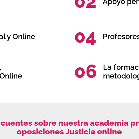
02
a
Apoyo per
04
l y Online
Profesore
06
,
La formac
Online
metodolog
ecuentes sobre nuestra academia p
oposiciones Justicia online