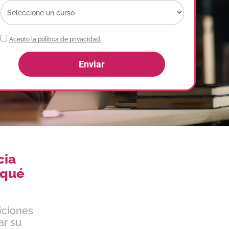
Acepto la
política de privacidad
.
Enviar
cia
 qué
iciones
ar su