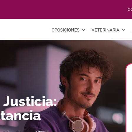
C
OPOSICIONES
VETERINARIA
Justicia:
stancia