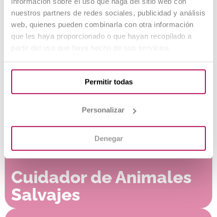
información sobre el uso que haga del sitio web con
nuestros partners de redes sociales, publicidad y análisis
web, quienes pueden combinarla con otra información
Técnico en Fauna
que les haya proporcionado o que hayan recopilado a
partir del uso que haya hecho de sus servicios.
Silvestre
Permitir todas
Personalizar
Denegar
Cuidador de Animales
Salvajes