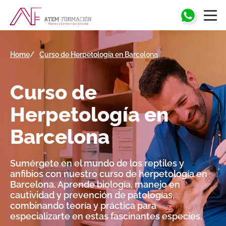
Home
Curso de Herpetología en Barcelona
Curso de
Herpetología
en
Barcelona
Sumérgete en el mundo de los reptiles y
anfibios con nuestro curso de herpetología en
Barcelona. Aprende biología, manejo en
cautividad y prevención de patologías,
combinando teoría y práctica para
especializarte en estas fascinantes especies.