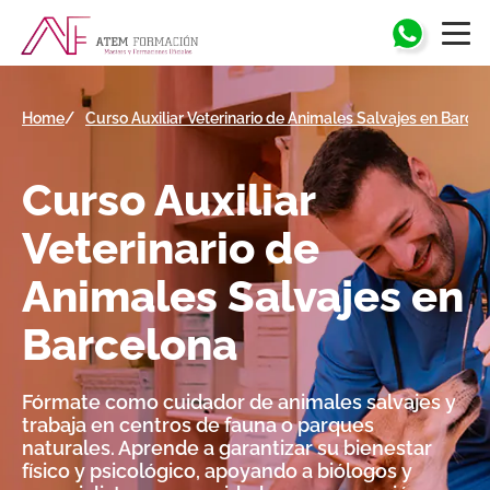
Home
Curso Auxiliar Veterinario de Animales Salvajes en Barce
Curso
Auxiliar
Veterinario de
Animales Salvajes
en
Barcelona
Fórmate como cuidador de animales salvajes y
trabaja en centros de fauna o parques
naturales. Aprende a garantizar su bienestar
físico y psicológico, apoyando a biólogos y