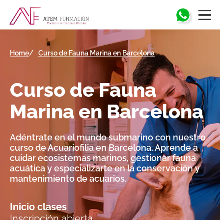
Home
Curso de Fauna Marina en Barcelona
Curso de Fauna
Marina en Barcelona
Adéntrate en el mundo submarino con nuestro
curso de Acuariofilia en Barcelona. Aprende a
cuidar ecosistemas marinos, gestionar fauna
acuática y especializarte en la conservación y
mantenimiento de acuarios.
Inicio clases
Inscripción abierta