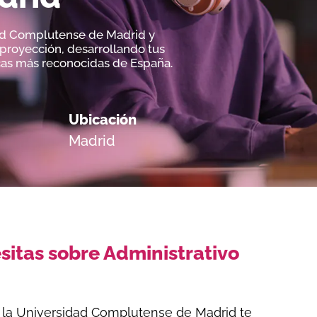
dad Complutense de Madrid y
 proyección, desarrollando tus
cas más reconocidas de España.
Ubicación
Madrid
sitas sobre Administrativo
en la Universidad Complutense de Madrid
te