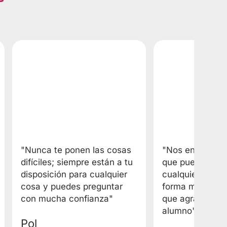
"Nunca te ponen las cosas
"Nos enseñan p
difíciles; siempre están a tu
que pueden ayu
disposición para cualquier
cualquier circu
cosa y puedes preguntar
forma más prác
con mucha confianza"
que agradeces
alumno"
Pol