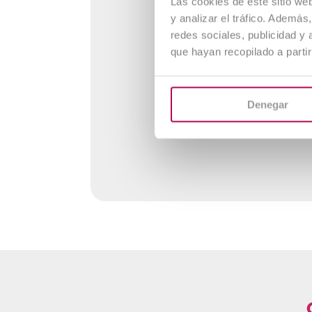
Las cookies de este sitio we
r
y analizar el tráfico. Ademá
redes sociales, publicidad y
N
que hayan recopilado a parti
u
a
e
n
Denegar