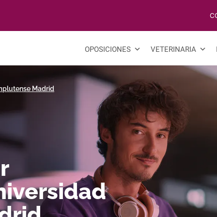
C
OPOSICIONES
VETERINARIA
omplutense Madrid
r
niversidad
drid