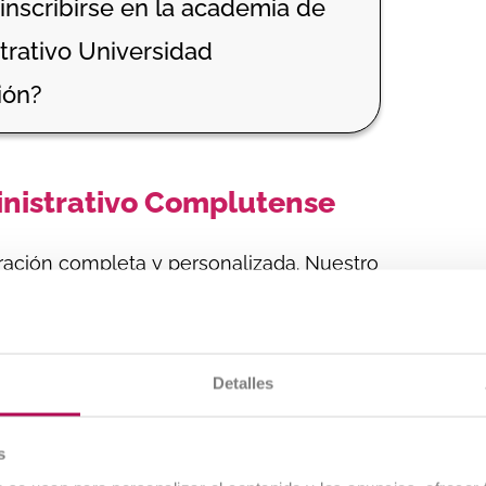
 inscribirse en la academia de
trativo Universidad
ión?
inistrativo Complutense
ación completa y personalizada. Nuestro
rativo Universidad Complutense de Madrid
 a
un equipo de p
rofesionales
s
exámenes
.
Detalles
s
lases presenciales y