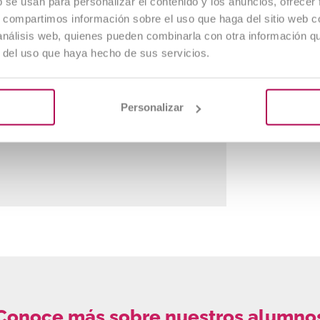
b se usan para personalizar el contenido y los anuncios, ofrecer
educidas
s, compartimos información sobre el uso que haga del sitio web 
 análisis web, quienes pueden combinarla con otra información q
uestros grupos reducidos permiten
r del uso que haya hecho de sus servicios.
na interacción directa entre
lumnos y docentes, creando un
ntorno participativo y enfocado a
ecesidades individuales.
Personalizar
Conoce más sobre nuestros alumno