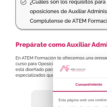
¿Cuáles son los requisitos para
oposiciones de Auxiliar Adminis
Complutense de ATEM Formac
Prepárate como Auxiliar Adm
En ATEM Formación te ofrecemos una prepar
curso para Oposiciones de Auxiliar Administ
está diseñado para guiarte paso a paso
junto
especializados que te ayudarán a superar
l
o
Consentimiento
Esta página web usa cookie
C