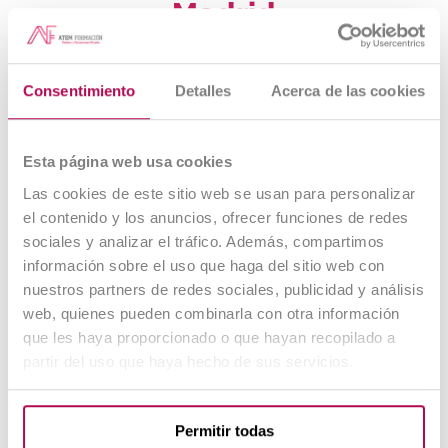
Madrid
Además de las oposiciones para Auxiliar
Administrativo en la Universidad Politécnica de
Consentimiento
Detalles
Acerca de las cookies
Madrid, ofrecemos preparación para
Esta página web usa cookies
Las cookies de este sitio web se usan para personalizar
el contenido y los anuncios, ofrecer funciones de redes
sociales y analizar el tráfico. Además, compartimos
información sobre el uso que haga del sitio web con
nuestros partners de redes sociales, publicidad y análisis
web, quienes pueden combinarla con otra información
que les haya proporcionado o que hayan recopilado a
Administrativo del
partir del uso que haya hecho de sus servicios.
Estado
Permitir todas