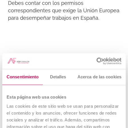
Debes contar con los permisos
correspondientes que exige la Unión Europea
para desempeñar trabajos en España.
¿Qué Puestos de Trabajo Existen en
Consentimiento
Detalles
Acerca de las cookies
Correos?
Administrativo
Esta página web usa cookies
Las cookies de este sitio web se usan para personalizar
Este trabajo abarca muchos aspectos; desde
el contenido y los anuncios, ofrecer funciones de redes
organizar documentos, hasta clasificar los
sociales y analizar el tráfico. Además, compartimos
envíos; la empresa busca cada tiempo
información sobre el uso que haga del sitio web con