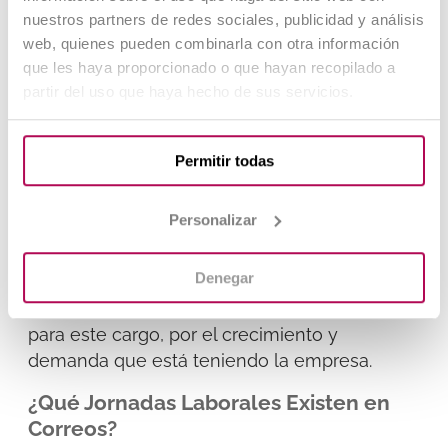
personas que ejerzan estas funciones.
nuestros partners de redes sociales, publicidad y análisis
web, quienes pueden combinarla con otra información
Atención al Cliente
que les haya proporcionado o que hayan recopilado a
partir del uso que haya hecho de sus servicios.
Es uno de los puestos más importantes en
Correos; la atención al cliente debe ser
óptima, efectiva y sin fallas en las oficinas
Permitir todas
presenciales.
Reparto
Personalizar
La entrega y reparto de la correspondencia,
Denegar
envíos o paquetería es el eje central de
Correos; continuamente se solicita personal
para este cargo, por el crecimiento y
demanda que está teniendo la empresa.
¿Qué Jornadas Laborales Existen en
Correos?