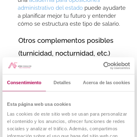
administrativo del estado
puede ayudarte
a planificar mejor tu futuro y entender
cómo se estructura este tipo de salario.
Otros complementos posibles
(turnicidad, nocturnidad, etc.)
En algunos casos especiales, como si
trabajas por la noche o en turnos rotativos,
puedes recibir complementos adicionales.
Consentimiento
Detalles
Acerca de las cookies
No todos los administrativos los cobran,
pero si es tu caso, el salario final se
incrementa
basta
nte.
Esta página web usa cookies
Las cookies de este sitio web se usan para personalizar
Comparativa salarial con
el contenido y los anuncios, ofrecer funciones de redes
sociales y analizar el tráfico. Además, compartimos
otros puestos administrativos
información sobre el uso que haga del sitio web con