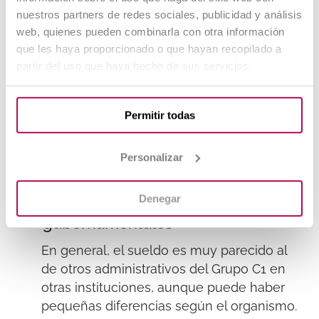
en el sector público
nuestros partners de redes sociales, publicidad y análisis
web, quienes pueden combinarla con otra información
que les haya proporcionado o que hayan recopilado a
Saber
cuanto
cobra un administrativo de la
partir del uso que haya hecho de sus servicios.
seguridad social
también es útil para
compararlo con otros trabajos similares
dentro del sector público. Así puedes ver las
Permitir todas
ventajas y diferencias del puesto.
Personalizar
Diferencias salariales con
administrativos de otras áreas
Denegar
gubernamentales
En general, el sueldo es muy parecido al
de otros administrativos del Grupo C1 en
otras instituciones, aunque puede haber
pequeñas diferencias según el organismo.