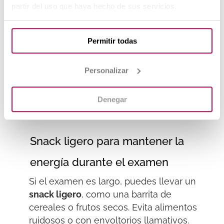
partir del uso que haya hecho de sus servicios.
esencial
para rendir bien en el examen.
Botella de agua transparente sin
Permitir todas
etiquetas
Personalizar
La mayoría de los tribunales permiten
botellas de agua
, pero deben ser
Denegar
transparentes y sin etiquetas
para evitar
sospechas de trampas.
Snack ligero para mantener la
energía durante el examen
Si el examen es largo, puedes llevar un
snack ligero
, como una barrita de
cereales o frutos secos. Evita alimentos
ruidosos o con envoltorios llamativos.