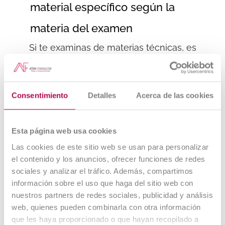
material específico según la
materia del examen
Si te examinas de materias técnicas, es
posible que necesites
una regla, un
compás o escuadra
. Verifica qué
herramientas de dibujo puedes llevar
Consentimiento
Detalles
Acerca de las cookies
antes del día de la prueba.
Si te interesa conocer más detalles sobre
Esta página web usa cookies
qué llevar a una oposición de Magisterio
u
otras oposiciones, en nuestra academia te
Las cookies de este sitio web se usan para personalizar
proporcionamos guías y simulacros para
el contenido y los anuncios, ofrecer funciones de redes
sociales y analizar el tráfico. Además, compartimos
que estés completamente preparado.
información sobre el uso que haga del sitio web con
nuestros partners de redes sociales, publicidad y análisis
Comida y Bebida
web, quienes pueden combinarla con otra información
Mantenerse hidratado y con energía es
que les haya proporcionado o que hayan recopilado a