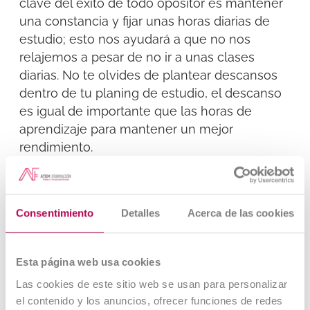
clave del éxito de todo opositor es mantener
una constancia y fijar unas horas diarias de
estudio; esto nos ayudará a que no nos
relajemos a pesar de no ir a unas clases
diarias. No te olvides de plantear descansos
dentro de tu planing de estudio, el descanso
es igual de importante que las horas de
aprendizaje para mantener un mejor
rendimiento.
Marca metas y objetivos:
Planifica unas metas y objetivos a corto plazo.
Consentimiento
Detalles
Acerca de las cookies
La oposición es un proceso largo y a veces
podemos sentir el objetivo final muy lejano,
por lo que establecerse unos objetivos diarios
Esta página web usa cookies
te ayudará a mantener la motivación.
Las cookies de este sitio web se usan para personalizar
Comprométete contigo mismo cada día, fíjate
el contenido y los anuncios, ofrecer funciones de redes