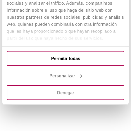
unos objetivos reales y esfuérzate por
sociales y analizar el tráfico. Además, compartimos
conseguirlos.
información sobre el uso que haga del sitio web con
nuestros partners de redes sociales, publicidad y análisis
Crea un lugar de estudio motivador:
web, quienes pueden combinarla con otra información
que les haya proporcionado o que hayan recopilado a
Vas a pasar muchas horas en un mismo lugar
partir del uso que haya hecho de sus servicios.
estudiando, por lo que es conveniente que
éste sea lo más cómodo posible. El espacio
que determines para estudiar facilitará o
Permitir todas
dificultará tu concentración. Procura que sea
un lugar
libre de distracciones
, que cuente
Personalizar
con una
buena iluminación
y que la
decoración sea la adecuada para crear un
Denegar
ambiente agradable.