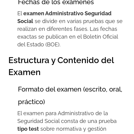
Fechas de los exámenes
El
examen
A
dministrativo
S
eguridad
S
ocial
se divide en varias pruebas que se
realizan en diferentes fases. Las fechas
exactas se publican en el Boletín Oficial
del Estado (BOE).
Estructura y Contenido del
Examen
Formato del examen (escrito, oral,
práctico)
El
examen
para A
dministrativo de la
S
eguridad
S
ocial
consta de una prueba
tipo test
sobre normativa y gestión