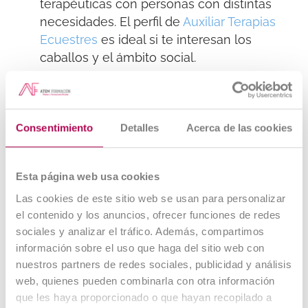
terapéuticas con personas con distintas
necesidades. El perfil de
Auxiliar Terapias
Ecuestres
es ideal si te interesan los
caballos y el ámbito social.
Auxiliar Animales Salvajes y
Exóticos
Consentimiento
Detalles
Acerca de las cookies
Quienes trabajan con especies no
domésticas necesitan conocimientos
Esta página web usa cookies
específicos sobre su comportamiento,
Las cookies de este sitio web se usan para personalizar
alimentación y manejo. Este perfil se
el contenido y los anuncios, ofrecer funciones de redes
demanda en centros de recuperación,
sociales y analizar el tráfico. Además, compartimos
zoológicos o clínicas especializadas.
La
información sobre el uso que haga del sitio web con
formación en
Auxiliar Animales Salvajes y
nuestros partners de redes sociales, publicidad y análisis
Exóticos
te prepara
para las
funciones de
web, quienes pueden combinarla con otra información
auxiliar de veterinaria
aplicadas a
que les haya proporcionado o que hayan recopilado a