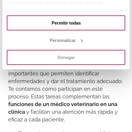
especies silvestres, con seguridad y
partir del uso que haya hecho de sus servicios.
profesionalidad.
Apoyo en el diagnóstico y
Permitir todas
tratamiento
Personalizar
Los auxiliares no solo cuidan a los animales,
Denegar
también ayudan al veterinario a entender qué
les pasa. Para ello, colaboran en tareas
importantes que permiten identificar
enfermedades y dar el tratamiento adecuado.
Te contamos cómo participan en este
proceso.
Estas tareas complementan las
funciones de un médico veterinario en una
clínica
y facilitan
una atención más rápida y
eficaz a cada paciente.