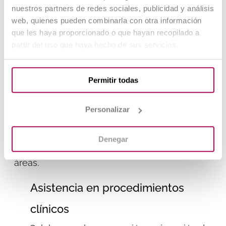
nuestros partners de redes sociales, publicidad y análisis
precisos.
web, quienes pueden combinarla con otra información
que les haya proporcionado o que hayan recopilado a
Funciones del ATV en la
partir del uso que haya hecho de sus servicios.
Clínica Veterinaria
Permitir todas
El
que es un asistente veterinario
está
directamente relacionado con el trabajo del
ATV: es quien asiste al veterinario durante
Personalizar
consultas, cirugías o tratamientos.
El ATV
desempeña un papel versátil dentro de la
Denegar
clínica, siendo indispensable en diversas
áreas.
Asistencia en procedimientos
clínicos