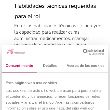
Habilidades técnicas requeridas
para el rol
Entre las habilidades técnicas se incluyen
la capacidad para realizar curas,
administrar medicamentos, manejar
equipos de diagnóstico y asistir en
procedimientos quirúrgicos.
Competencias interpersonales y
Consentimiento
Detalles
Acerca de las cookies
administrativas
Esta página web usa cookies
Es fundamental tener habilidades de
comunicación para interactuar con los
Las cookies de este sitio web se usan para personalizar
el contenido y los anuncios, ofrecer funciones de redes
propietarios de las mascotas, así como
sociales y analizar el tráfico. Además, compartimos
competencias administrativas para
información sobre el uso que haga del sitio web con
gestionar citas y mantener registros