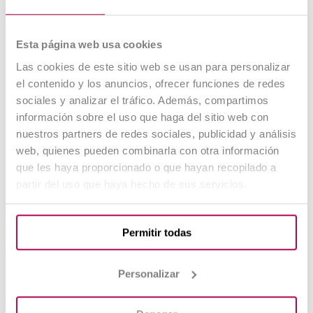
selección para Tropa y
Marinería
Esta página web usa cookies
Las cookies de este sitio web se usan para personalizar
El proceso de selección se divide en varias
el contenido y los anuncios, ofrecer funciones de redes
fases que deben superarse de forma
sociales y analizar el tráfico. Además, compartimos
consecutiva.
información sobre el uso que haga del sitio web con
nuestros partners de redes sociales, publicidad y análisis
Fase 1: concurso y oposición
web, quienes pueden combinarla con otra información
que les haya proporcionado o que hayan recopilado a
En esta fase se valoran los méritos del
partir del uso que haya hecho de sus servicios.
aspirante y se realizan pruebas teóricas y
psicotécnicas. Una buena preparación es
clave para avanzar con opciones reales.
Permitir todas
Fase 2: pruebas físicas y
Personalizar
reconocimiento médico