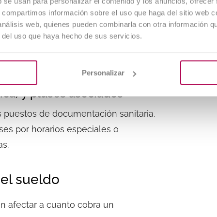
b se usan para personalizar el contenido y los anuncios, ofrecer
pecífico y productividad
s, compartimos información sobre el uso que haga del sitio web 
 análisis web, quienes pueden combinarla con otra información q
ntos relacionados con la
r del uso que haya hecho de sus servicios.
cialización o el rendimiento. Estos
ablemente la nómina final.
Personalizar
ica) y pluses asociados
s puestos de documentación sanitaria,
ses por horarios especiales o
as.
 el sueldo
n afectar a
cuanto cobra un