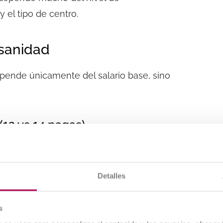
y el tipo de centro.
 sanidad
epende únicamente del salario base, sino
(12 vs 14 pagas)
 se distribuyen en 12 o 14 pagas. Esto
eda
variar
aunque el salario anual sea el
Detalles
uentes entre quienes investigan
cuanto
s cómo influyen las pagas extra y los
s
na final.