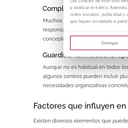
Las cookies de este sitio we
Complementos: destino, es
y analizar el tráfico. Ademá
redes sociales, publicidad y
Muchos centros incluyen compleme
que hayan recopilado a parti
responsabilidad del puesto, la espe
conceptos pueden incrementar not
Denegar
Guardias/turnicidad (si apl
Aunque no es habitual en todos lo
algunos centros pueden incluir plu
necesidades organizativas concret
Factores que influyen en
Existen diversos elementos que puede