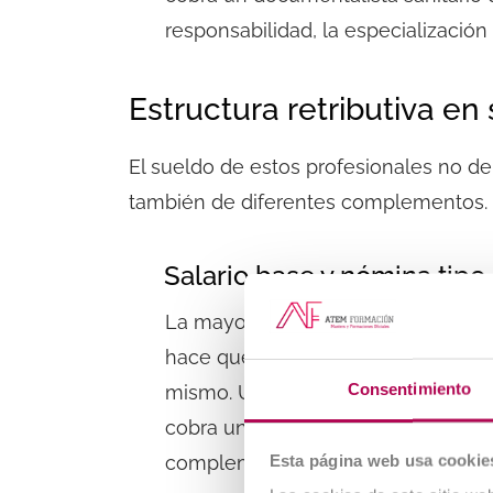
responsabilidad, la especialización 
Estructura retributiva en
El sueldo de estos profesionales no d
también de diferentes complementos.
Salario base y nómina tipo 
La mayoría de
contratos
en sanidad
hace que la cantidad mensual pu
Consentimiento
mismo. Una de las dudas más frec
cobra un documentalista sanitario
e
Esta página web usa cookie
complementos salariales en la nómi