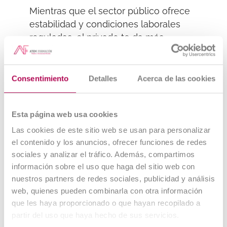
Mientras que el sector público ofrece
estabilidad y condiciones laborales
reguladas, el privado
te da
más
oportunidades de crecimiento y salarios
más competitivos.
Consentimiento
Detalles
Acerca de las cookies
Ventajas y desventajas de cada
sector para los profesionales de
Esta página web usa cookies
Las cookies de este sitio web se usan para personalizar
Administración y Finanzas
el contenido y los anuncios, ofrecer funciones de redes
Sector público:
Seguridad laboral y
sociales y analizar el tráfico. Además, compartimos
horarios estables.
información sobre el uso que haga del sitio web con
nuestros partners de redes sociales, publicidad y análisis
Sector privado:
Más posibilidades de
web, quienes pueden combinarla con otra información
promoción y salarios más atractivos.
que les haya proporcionado o que hayan recopilado a
partir del uso que haya hecho de sus servicios.