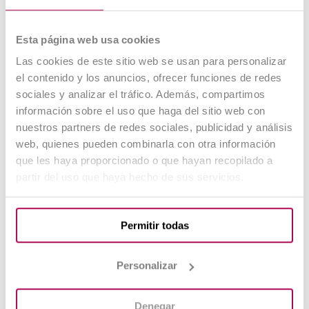
trabajar como desarrollador web. Una
FP a
Distancia
como DAW te da la base necesaria
Esta página web usa cookies
para empezar a trabajar y seguir creciendo en
Las cookies de este sitio web se usan para personalizar
el sector.
el contenido y los anuncios, ofrecer funciones de redes
sociales y analizar el tráfico. Además, compartimos
Conocimientos técnicos
información sobre el uso que haga del sitio web con
nuestros partners de redes sociales, publicidad y análisis
esenciales (HTML, CSS, JavaScript,
web, quienes pueden combinarla con otra información
etc.)
que les haya proporcionado o que hayan recopilado a
partir del uso que haya hecho de sus servicios.
Estos lenguajes son la base de todo
desarrollo web. En cualquier curso, como
el
FP Superior DAW Online
, aprenderás a
Permitir todas
escribir código limpio, funcional y
compatible con todos los navegadores.
Personalizar
Herramientas y frameworks
Denegar