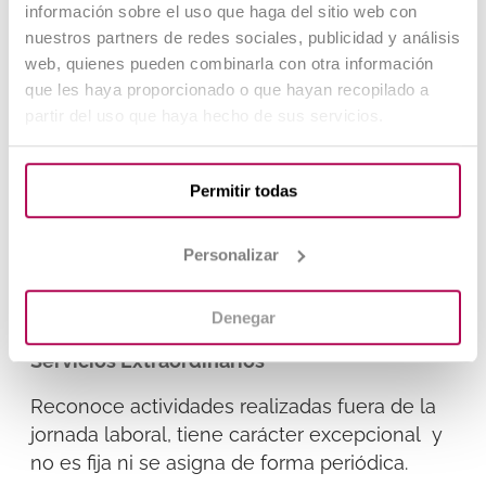
información sobre el uso que haga del sitio web con
profesional, así como la responsabilidad ,
nuestros partners de redes sociales, publicidad y análisis
dedicación al puesto y el peligro que pueda
web, quienes pueden combinarla con otra información
enfrentar según el cargo que ejerza.
que les haya proporcionado o que hayan recopilado a
partir del uso que haya hecho de sus servicios.
Complemento de dedicación especial
Reconoce la especial atención y rendimiento
Permitir todas
que muestre el funcionario en el desempeño
de sus labores según el puesto que ocupe;
Personalizar
así como su responsabilidad, entrega y
dedicación en las misiones o tareas
asignadas.
Denegar
Servicios Extraordinarios
Reconoce actividades realizadas fuera de la
jornada laboral, tiene carácter excepcional y
no es fija ni se asigna de forma periódica.