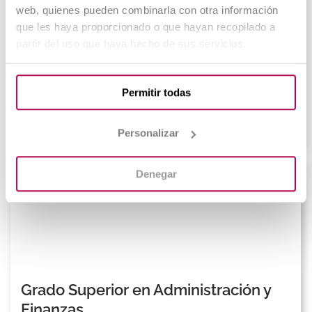
web, quienes pueden combinarla con otra información
que les haya proporcionado o que hayan recopilado a
Grado Superior en Comercio
partir del uso que haya hecho de sus servicios.
Internacional
Permitir todas
Matriculación abierta
Online
Personalizar
Denegar
Grado Superior en Administración y
Finanzas