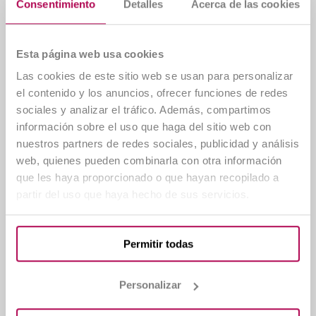
manera flexible. Además, contarás con
Consentimiento
Detalles
Acerca de las cookies
tutorías personalizadas y el apoyo de
profesionales del sector para facilitar tu
aprendizaje. Solo necesitas cumplir con los
Esta página web usa cookies
plazos establecidos y completar las
prácticas en centros sanitarios para
Las cookies de este sitio web se usan para personalizar
obtener tu titulación.
el contenido y los anuncios, ofrecer funciones de redes
sociales y analizar el tráfico. Además, compartimos
información sobre el uso que haga del sitio web con
¿Cómo se realizan los exámenes en el
nuestros partners de redes sociales, publicidad y análisis
FP de auxiliar de enfermería en Madrid?
web, quienes pueden combinarla con otra información
En el FP de Auxiliar de Enfermería a
que les haya proporcionado o que hayan recopilado a
distancia, los exámenes son presenciales y
partir del uso que haya hecho de sus servicios.
se llevan a cabo en una de las sedes de
Linkia FP, ubicadas en diversas ciudades de
España como Alicante, Barcelona, Bilbao,
Cáceres, Ciudad Real, Gerona, Granada, La
Permitir todas
Coruña, León, Madrid, Málaga, Murcia,
Palma de Mallorca, Santander, Sevilla,
Personalizar
Tarragona, Tenerife, Valencia o Zaragoza.
Estas ubicaciones te ofrecen opciones
cercanas para realizar tus evaluaciones de